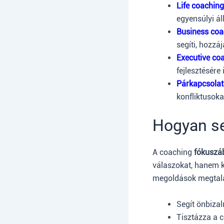
Life coaching
egyensúlyi ál
Business coa
segíti, hozz
Executive co
fejlesztésére 
Párkapcsolat
konfliktusoka
Hogyan se
A coaching
fókuszáb
válaszokat, hanem ké
megoldások megtalá
Segít önbizal
Tisztázza a c