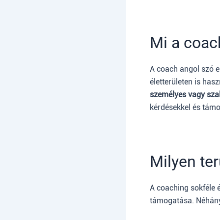
Mi a coac
A coach angol szó e
életterületen is hasz
személyes vagy szak
kérdésekkel és támog
Milyen te
A coaching sokféle é
támogatása. Néhány