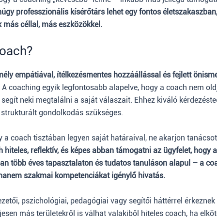
úgy professzionális kísérőtárs lehet egy fontos életszakaszban
 más céllal, más eszközökkel.
coach?
mély empátiával, ítélkezésmentes hozzáállással és fejlett önisme
A coaching egyik legfontosabb alapelve, hogy a coach nem old
egít neki megtalálni a saját válaszait. Ehhez kiváló kérdezéste
s strukturált gondolkodás szükséges.
y a coach tisztában legyen saját határaival, ne akarjon tanácso
 hiteles, reflektív, és képes abban támogatni az ügyfelet, hogy a 
kran több éves tapasztalaton és tudatos tanuláson alapul – a c
 hanem szakmai kompetenciákat igénylő hivatás.
ezetői, pszichológiai, pedagógiai vagy segítői háttérrel érkezne
jesen más területekről is válhat valakiből hiteles coach, ha elköt