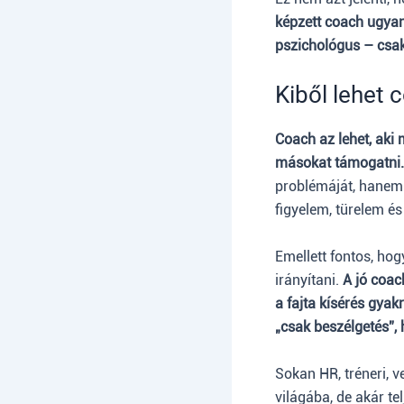
képzett coach ugyan
pszichológus – csak
Kiből lehet 
Coach az lehet, aki 
másokat támogatni.
problémáját, hanem s
figyelem, türelem é
Emellett fontos, hog
irányítani.
A jó coach
a fajta kísérés gya
„csak beszélgetés”,
Sokan HR, tréneri, v
világába, de akár tel