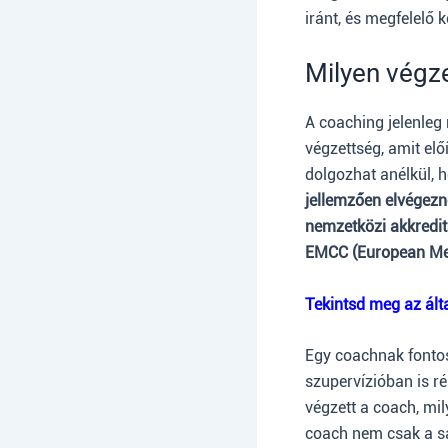
iránt, és megfelelő 
Milyen végz
A coaching jelenleg
végzettség, amit el
dolgozhat anélkül, 
jellemzően elvégezn
nemzetközi akkredit
EMCC (European Ment
Tekintsd meg az ált
Egy coachnak fontos
szupervízióban is r
végzett a coach, mil
coach nem csak a sa