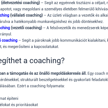
(életvezetési coaching)
– Segít az egyénnek tisztázni a céljait,
lapotot, vagy megoldani a személyes életében felmerülő kihívás
ching
(vállalati coaching)
– Az üzleti világban a vezetők és alka
ájárulva a hatékonyabb munkavégzéshez és jobb döntésekhez.
aching
(vezetői coaching)
– A felsővezetők és menedzserek kép
irányul.
i coaching
– Segít a pároknak jobb kommunikációt kialakítani, 
t, és megerősíteni a kapcsolatukat.
gíthet a coaching?
an a támogatás és az önálló megoldáskeresés áll.
Egy coach 
rdésekkel, strukturált beszélgetésekkel és gyakorlati feladatokk
lásában. Ezért a coaching folyamata:
mat építeni
élokat és prioritásokat