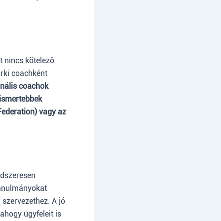
 nincs kötelező
árki coachként
onális coachok
lismertebbek
Federation) vagy az
ndszeresen
tanulmányokat
 szervezethez. A jó
ahogy ügyfeleit is