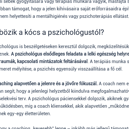
éli sebek gyógyítására vagy terápiás munkára vágyik, másfajta 
bban támogat, hogy a jelen kihívásaira saját erőforrásaidra épí
em helyettesíti a mentálhigiénés vagy pszichoterápiás ellátást
bözik a kócs a pszichológustól?
chológus is beszélgetéseken keresztül dolgozik, megközelítésük 
znek.
A pszichológus elsődleges feladata a lelki egészség helyre
traumák, kapcsolati mintázatok feltárásával
. A terápiás munka 
meret mélyítése, a pszichés egyensúly visszaállítása a fő cél.
ching alapvetően a jelenre és a jövőre fókuszál.
A coach nem el
n segít, hogy a jelenlegi helyzetből kiindulva megfogalmazhatóv
cselekvési terv. A pszichológus páciensekkel dolgozik, akiknek 
ködésben, míg a coach kliensekkel, akik alapvetően „működnek”
nek egy-egy életterületen.
 hogy a coaching „kevesebb” lenne – inkább más jellegű támoga