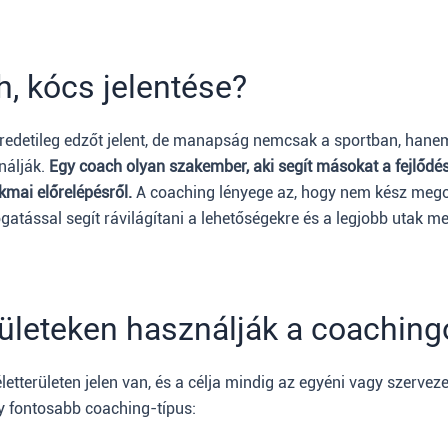
h, kócs jelentése?
redetileg edzőt jelent, de manapság nemcsak a sportban, han
nálják.
Egy coach olyan szakember, aki segít másokat a fejlődé
mai előrelépésről.
A coaching lényege az, hogy nem kész meg
atással segít rávilágítani a lehetőségekre és a legjobb utak m
rületeken használják a coaching
letterületen jelen van, és a célja mindig az egyéni vagy szerveze
 fontosabb coaching-típus: