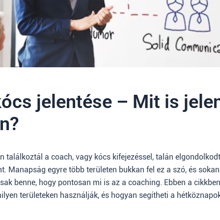
ócs jelentése – Mit is jele
an?
 találkoztál a coach, vagy kócs kifejezéssel, talán elgondolkodt
nt. Manapság egyre több területen bukkan fel ez a szó, és sokan
osak benne, hogy pontosan mi is az a coaching. Ebben a cikkb
milyen területeken használják, és hogyan segítheti a hétköznapo