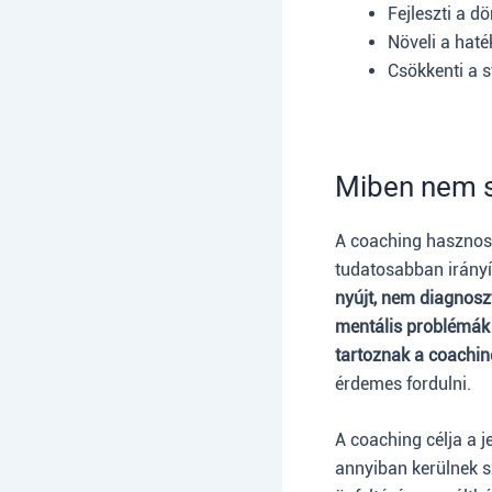
Fejleszti a d
Növeli a hat
Csökkenti a s
Miben nem s
A coaching hasznos 
tudatosabban irányít
nyújt, nem diagnosz
mentális problémák 
tartoznak a coachi
érdemes fordulni.
A coaching célja a j
annyiban kerülnek s