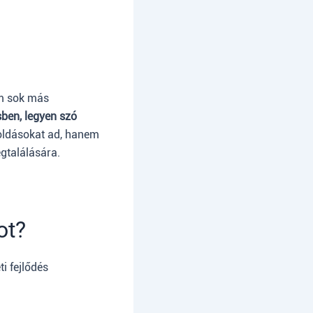
em sok más
sben, legyen szó
oldásokat ad, hanem
egtalálására.
ot?
ti fejlődés