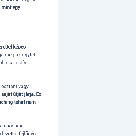
, mint egy
rettel képes
ja meg az ügyfél
chnika, aktív
t osztani vagy
saját útját járja. Ez
oaching tehát nem
k a coaching
elezett a fejlődés