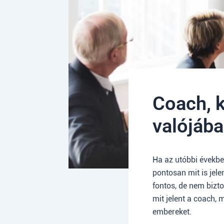
Coach, k
valójáb
Ha az utóbbi években
pontosan mit is jele
fontos, de nem bizt
mit jelent a coach, 
embereket.