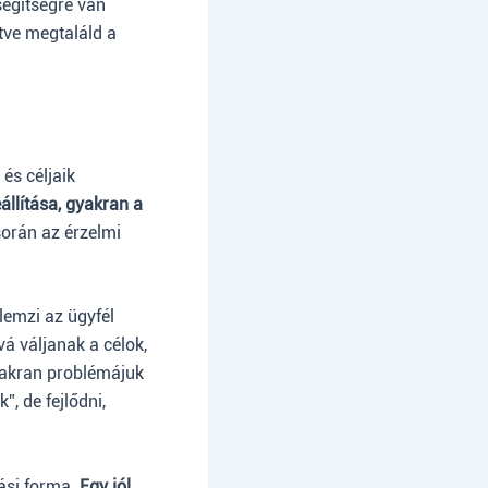
segítségre van
tve megtaláld a
.
és céljaik
állítása, gyakran a
során az érzelmi
emzi az ügyfél
á váljanak a célok,
gyakran problémájuk
, de fejlődni,
tási forma.
Egy jól