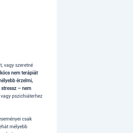
t, vagy szeretné
 kócs nem terápiát
mélyebb érzelmi,
s stressz – nem
 vagy pszichiáterhez
t eseményei csak
tehát mélyebb