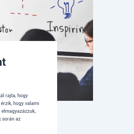
nt
ál rajta, hogy
 érzik, hogy valami
en elmagyazázzuk,
k során az