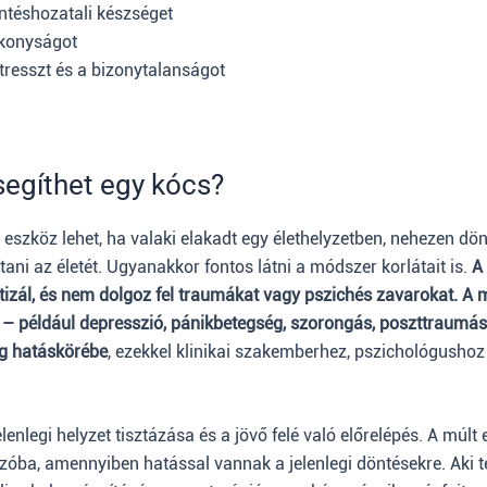
öntéshozatali készséget
ékonyságot
tresszt és a bizonytalanságot
egíthet egy kócs?
eszköz lehet, ha valaki elakadt egy élethelyzetben, nehezen dön
ani az életét. Ugyanakkor fontos látni a módszer korlátait is.
A
tizál, és nem dolgoz fel traumákat vagy pszichés zavarokat. A 
– például depresszió, pánikbetegség, szorongás, poszttraumá
ng hatáskörébe
, ezekkel klinikai szakemberhez, pszichológushoz
elenlegi helyzet tisztázása és a jövő felé való előrelépés. A múl
zóba, amennyiben hatással vannak a jelenlegi döntésekre. Aki 