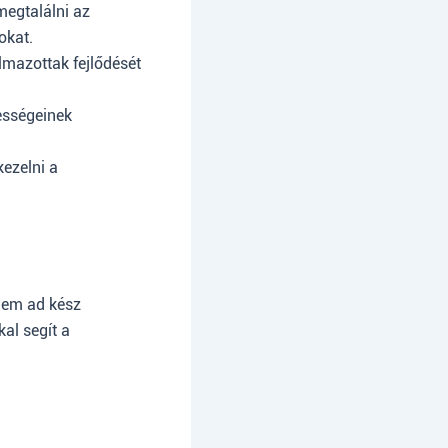
 megtalálni az
okat.
lmazottak fejlődését
ességeinek
kezelni a
nem ad kész
al segít a