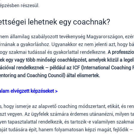
képzésben részesül.
ettségei lehetnek egy coachnak?
 nem államilag szabályozott tevékenység Magyarországon, ezért
őírnának a gyakorláshoz. Ugyanakkor ez nem jelenti azt, hogy b
hogy szakmai tudással és gyakorlattal rendelkezne.
A professzi
ek egy vagy több minőségi coachképzést, amelyek közül a lege
ációval rendelkeznek – például az ICF (International Coaching 
oring and Coaching Council) által elismertek.
alam elvégzett képzéseket >
, hogy ismerje az alapvető coaching módszertant, etikát, és re
észt vegyen. Az ügyfelek számára érdemes utánanézni, milyen 
yen tapasztalattal rendelkezik, és tartozik-e valamilyen szakmai
ját tudására épít, hanem folyamatosan képzi magát, fejlődik – 