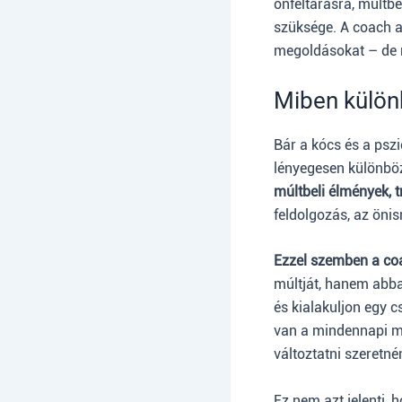
önfeltárásra, múltb
szüksége. A coach a
megoldásokat – de n
Miben külön
Bár a kócs és a pszi
lényegesen különbö
múltbeli élmények, 
feldolgozás, az önis
Ezzel szemben a coa
múltját, hanem abba
és kialakuljon egy 
van a mindennapi mű
változtatni szeretné
Ez nem azt jelenti,