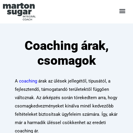
Skip
to
content
Coaching árak,
csomagok
A
coaching
árak az ülések jellegétől, típusától, a
fejlesztendő, támogatandó területektől függően
változnak. Az árképzés során törekedtem arra, hogy
csomagkedvezményeket kínálva minél kedvezőbb
feltételeket biztosítsak ügyfeleim számára. Így, akár
már a harmadik üléssel csökkenhet az eredeti
coaching ár.