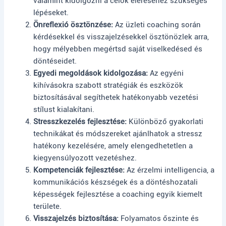
valamint kidolgozni a célok eléréséhez szükséges
lépéseket.
Önreflexió ösztönzése:
Az üzleti coaching során
kérdésekkel és visszajelzésekkel ösztönözlek arra,
hogy mélyebben megértsd saját viselkedésed és
döntéseidet.
Egyedi megoldások kidolgozása:
Az egyéni
kihívásokra szabott stratégiák és eszközök
biztosításával segíthetek hatékonyabb vezetési
stílust kialakítani.
Stresszkezelés fejlesztése:
Különböző gyakorlati
technikákat és módszereket ajánlhatok a stressz
hatékony kezelésére, amely elengedhetetlen a
kiegyensúlyozott vezetéshez.
Kompetenciák fejlesztése:
Az érzelmi intelligencia, a
kommunikációs készségek és a döntéshozatali
képességek fejlesztése a coaching egyik kiemelt
területe.
Visszajelzés biztosítása:
Folyamatos őszinte és