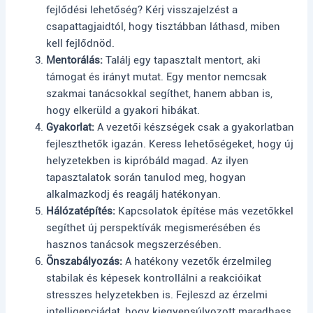
fejlődési lehetőség? Kérj visszajelzést a
csapattagjaidtól, hogy tisztábban láthasd, miben
kell fejlődnöd.
Mentorálás:
Találj egy tapasztalt mentort, aki
támogat és irányt mutat. Egy mentor nemcsak
szakmai tanácsokkal segíthet, hanem abban is,
hogy elkerüld a gyakori hibákat.
Gyakorlat:
A vezetői készségek csak a gyakorlatban
fejleszthetők igazán. Keress lehetőségeket, hogy új
helyzetekben is kipróbáld magad. Az ilyen
tapasztalatok során tanulod meg, hogyan
alkalmazkodj és reagálj hatékonyan.
Hálózatépítés:
Kapcsolatok építése más vezetőkkel
segíthet új perspektívák megismerésében és
hasznos tanácsok megszerzésében.
Önszabályozás:
A hatékony vezetők érzelmileg
stabilak és képesek kontrollálni a reakcióikat
stresszes helyzetekben is. Fejleszd az érzelmi
intelligenciádat, hogy kiegyensúlyozott maradhass