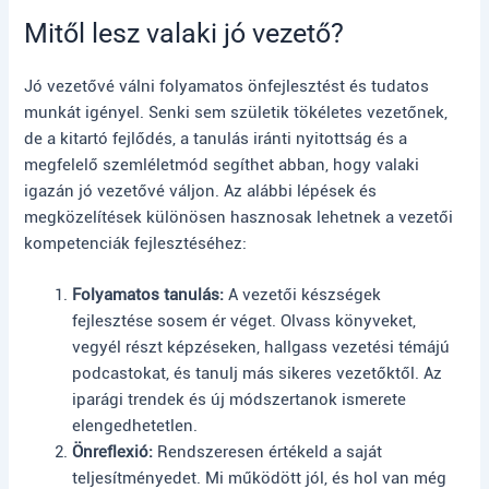
Mitől lesz valaki jó vezető?
Jó vezetővé válni folyamatos önfejlesztést és tudatos
munkát igényel. Senki sem születik tökéletes vezetőnek,
de a kitartó fejlődés, a tanulás iránti nyitottság és a
megfelelő szemléletmód segíthet abban, hogy valaki
igazán jó vezetővé váljon. Az alábbi lépések és
megközelítések különösen hasznosak lehetnek a vezetői
kompetenciák fejlesztéséhez:
Folyamatos tanulás:
A vezetői készségek
fejlesztése sosem ér véget. Olvass könyveket,
vegyél részt képzéseken, hallgass vezetési témájú
podcastokat, és tanulj más sikeres vezetőktől. Az
iparági trendek és új módszertanok ismerete
elengedhetetlen.
Önreflexió:
Rendszeresen értékeld a saját
teljesítményedet. Mi működött jól, és hol van még