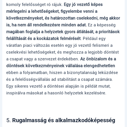
komoly felelősséget ró rájuk.
Egy jó vezető képes
mérlegelni a lehetőségeket, figyelembe venni a
következményeket, és határozottan cselekedni, még akkor
is, ha nem áll rendelkezésre minden adat.
Ez a képesség
magában foglalja a helyzetek gyors átlátását, a prioritások
felállítását és a kockázatok felmérését
. Például egy
váratlan piaci változás esetén egy jó vezető felismeri a
cselekvési lehetőségeket, és meghozza a legjobb döntést
a csapat vagy a szervezet érdekében.
Az önbizalom és a
döntések következményeinek vállalása elengedhetetlen
ebben a folyamatban, hiszen a bizonytalanság leküzdése
és a felelősségvállalás ad stabilitást a csapat számára.
Egy sikeres vezető a döntései alapján is példát mutat,
inspirálva másokat a hasonló helyzetek kezelésére.
5.
Rugalmasság és alkalmazkodóképesség