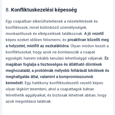
8.
Konfliktuskezelési képesség
Egy csapatban elkerülhetetlenek a nézeteltérések és
konfliktusok, mivel különböző személyiségek,
munkastílusok és elképzelések találkoznak.
A jó vezető
képes ezeket időben felismerni, és
proaktívan közelíti meg
a helyzetet, mielőtt az eszkalálódna
. Olyan módon kezeli a
konfliktusokat, hogy azok ne bomlasszák a csapat
egységét, hanem inkább tanulási lehetőséggé váljanak.
Ez
magában foglalja a tisztességes és átlátható döntések
meghozatalát, a problémák mélyebb feltárását kérdések és
meghallgatás által, valamint a kompromisszumok
keresését.
Egy hatékony konfliktuskezelő vezető képes
olyan légkört teremteni, ahol a csapattagok bátran
felvethetik aggályaikat, és biztosak lehetnek abban, hogy
azok megoldásra találnak.