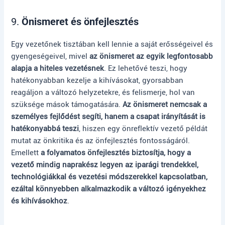
9.
Önismeret és önfejlesztés
Egy vezetőnek tisztában kell lennie a saját erősségeivel és
gyengeségeivel, mivel
az önismeret az egyik legfontosabb
alapja a hiteles vezetésnek
. Ez lehetővé teszi, hogy
hatékonyabban kezelje a kihívásokat, gyorsabban
reagáljon a változó helyzetekre, és felismerje, hol van
szüksége mások támogatására.
Az önismeret nemcsak a
személyes fejlődést segíti, hanem a csapat irányítását is
hatékonyabbá teszi
, hiszen egy önreflektív vezető példát
mutat az önkritika és az önfejlesztés fontosságáról.
Emellett
a folyamatos önfejlesztés biztosítja, hogy a
vezető mindig naprakész legyen az iparági trendekkel,
technológiákkal és vezetési módszerekkel kapcsolatban,
ezáltal könnyebben alkalmazkodik a változó igényekhez
és kihívásokhoz
.