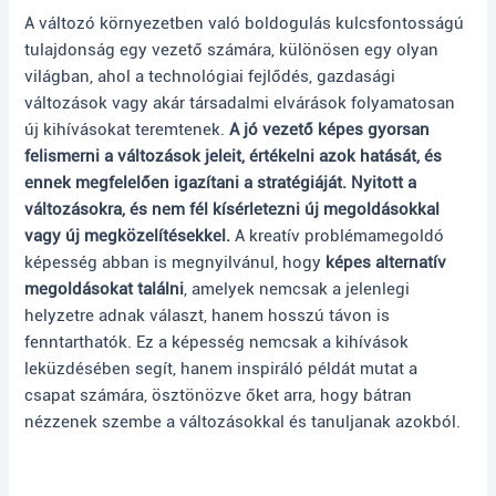
A változó környezetben való boldogulás kulcsfontosságú
tulajdonság egy vezető számára, különösen egy olyan
világban, ahol a technológiai fejlődés, gazdasági
változások vagy akár társadalmi elvárások folyamatosan
új kihívásokat teremtenek.
A jó vezető képes gyorsan
felismerni a változások jeleit, értékelni azok hatását, és
ennek megfelelően igazítani a stratégiáját. Nyitott a
változásokra, és nem fél kísérletezni új megoldásokkal
vagy új megközelítésekkel.
A kreatív problémamegoldó
képesség abban is megnyilvánul, hogy
képes alternatív
megoldásokat találni
, amelyek nemcsak a jelenlegi
helyzetre adnak választ, hanem hosszú távon is
fenntarthatók. Ez a képesség nemcsak a kihívások
leküzdésében segít, hanem inspiráló példát mutat a
csapat számára, ösztönözve őket arra, hogy bátran
nézzenek szembe a változásokkal és tanuljanak azokból.