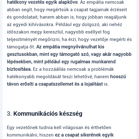
hatékony vezetés egyik alapköve
. Az empátia nemcsak
abban segít, hogy megértsük a csapat tagjainak érzéseit
és gondolatait, hanem abban is, hogy jobban reagáljunk
az egyedi kihívásokra. Például egy dolgozó, aki nehéz
időszakon megy keresztül, nagyobb eséllyel fog
teljesítményét megőrizni, ha érzi, hogy vezetője megérti és
támogatja őt.
Az empátia megnyilvánulhat kis
gesztusokban, mint egy támogató szó, vagy akár nagyobb
lépésekben, mint például egy rugalmas munkarend
biztosítása.
Ez a hozzáállás nemcsak a problémák
hatékonyabb megoldását teszi lehetővé, hanem
hosszú
távon erősíti a csapatszellemet és a lojalitást
is.
3.
Kommunikációs készség
Egy vezetőnek tudnia kell világosan és érthetően
kommunikálni, hiszen
ez a csapat sikerének egyik