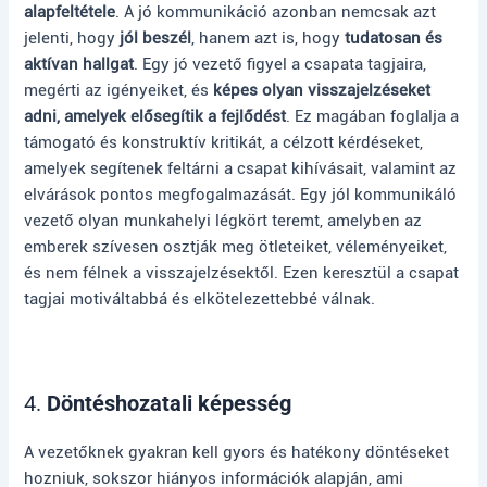
alapfeltétele
. A jó kommunikáció azonban nemcsak azt
jelenti, hogy
jól beszél
, hanem azt is, hogy
tudatosan és
aktívan hallgat
. Egy jó vezető figyel a csapata tagjaira,
megérti az igényeiket, és
képes olyan visszajelzéseket
adni, amelyek elősegítik a fejlődést
. Ez magában foglalja a
támogató és konstruktív kritikát, a célzott kérdéseket,
amelyek segítenek feltárni a csapat kihívásait, valamint az
elvárások pontos megfogalmazását. Egy jól kommunikáló
vezető olyan munkahelyi légkört teremt, amelyben az
emberek szívesen osztják meg ötleteiket, véleményeiket,
és nem félnek a visszajelzésektől. Ezen keresztül a csapat
tagjai motiváltabbá és elkötelezettebbé válnak.
4.
Döntéshozatali képesség
A vezetőknek gyakran kell gyors és hatékony döntéseket
hozniuk, sokszor hiányos információk alapján, ami