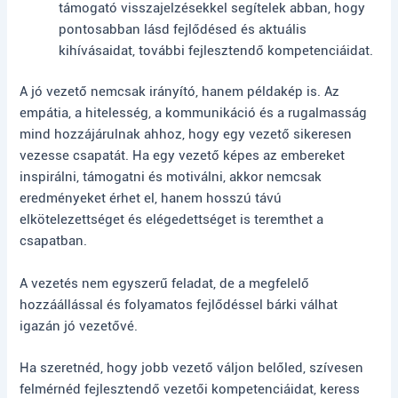
támogató visszajelzésekkel segítelek abban, hogy
pontosabban lásd fejlődésed és aktuális
kihívásaidat, további fejlesztendő kompetenciáidat.
A jó vezető nemcsak irányító, hanem példakép is. Az
empátia, a hitelesség, a kommunikáció és a rugalmasság
mind hozzájárulnak ahhoz, hogy egy vezető sikeresen
vezesse csapatát. Ha egy vezető képes az embereket
inspirálni, támogatni és motiválni, akkor nemcsak
eredményeket érhet el, hanem hosszú távú
elkötelezettséget és elégedettséget is teremthet a
csapatban.
A vezetés nem egyszerű feladat, de a megfelelő
hozzáállással és folyamatos fejlődéssel bárki válhat
igazán jó vezetővé.
Ha szeretnéd, hogy jobb vezető váljon belőled, szívesen
felmérnéd fejlesztendő vezetői kompetenciáidat, keress