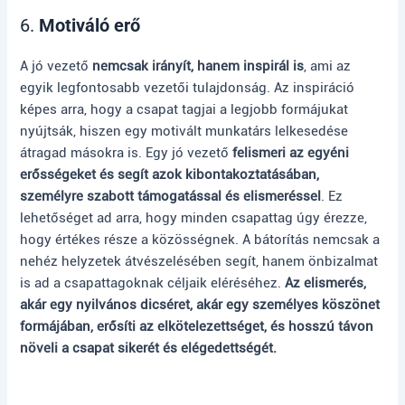
6.
Motiváló erő
A jó vezető
nemcsak irányít, hanem inspirál is
, ami az
egyik legfontosabb vezetői tulajdonság. Az inspiráció
képes arra, hogy a csapat tagjai a legjobb formájukat
nyújtsák, hiszen egy motivált munkatárs lelkesedése
átragad másokra is. Egy jó vezető
felismeri az egyéni
erősségeket és segít azok kibontakoztatásában,
személyre szabott támogatással és elismeréssel
. Ez
lehetőséget ad arra, hogy minden csapattag úgy érezze,
hogy értékes része a közösségnek. A bátorítás nemcsak a
nehéz helyzetek átvészelésében segít, hanem önbizalmat
is ad a csapattagoknak céljaik eléréséhez.
Az elismerés,
akár egy nyilvános dicséret, akár egy személyes köszönet
formájában, erősíti az elkötelezettséget, és hosszú távon
növeli a csapat sikerét és elégedettségét.