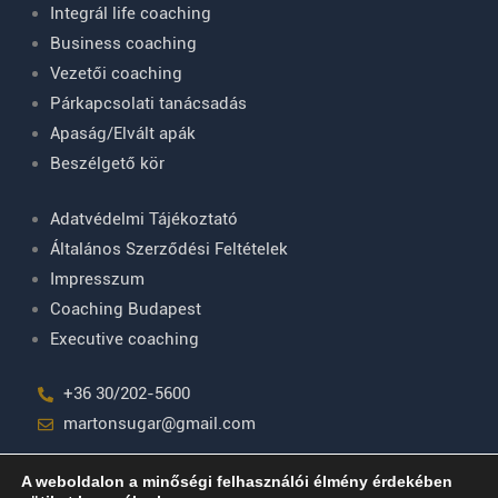
Integrál life coaching
Business coaching
Vezetői coaching
Párkapcsolati tanácsadás
Apaság/Elvált apák
Beszélgető kör
Adatvédelmi Tájékoztató
Általános Szerződési Feltételek
Impresszum
Coaching Budapest
Executive coaching
+36 30/202-5600
martonsugar@gmail.com
F
Y
L
A weboldalon a minőségi felhasználói élmény érdekében
a
o
i